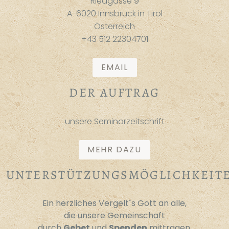
Riedgasse 9
A-6020 Innsbruck in Tirol
Österreich
+43 512 22304701
EMAIL
DER AUFTRAG
unsere Seminarzeitschrift
MEHR DAZU
UNTERSTÜTZUNGSMÖGLICHKEIT
Ein herzliches Vergelt´s Gott an alle,
die unsere Gemeinschaft
durch
Gebet
und
Spenden
mittragen.