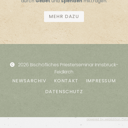
durch
Gebet
und
Spenden
mittragen.
MEHR DAZU
2026 Bischöfliches Priesterseminar Innsbruck-
Feldkirch
NEWSARCHIV
KONTAKT
IMPRESSUM
DATENSCHUTZ
powered by webEdition CMS